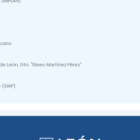
 (IMPLAN)
rbano
e León, Gto. "Eliseo Martínez Pérez"
 (SIAP)