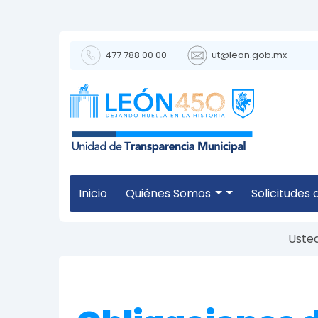
477 788 00 00
ut@leon.gob.mx
Inicio
Quiénes Somos
Solicitudes
Usted